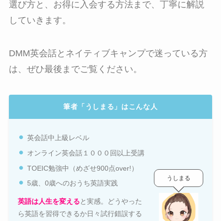
選び方と、お得に入会する方法まで、丁寧に解説
していきます。
DMM英会話とネイティブキャンプで迷っている方
は、ぜひ最後までご覧ください。
筆者「うしまる」はこんな人
英会話中上級レベル
オンライン英会話１０００回以上受講
TOEIC勉強中（めざせ900点over!）
うしまる
5歳、0歳へのおうち英語実践
英語は人生を変える
と実感。どうやった
ら英語を習得できるか日々試行錯誤する