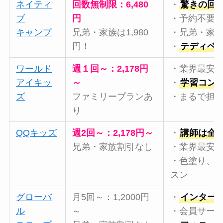
ネイティ
回数無制限：6,480
・
驚きの回
ブ
円
・予約不要
キャンプ
兄弟・家族は1,980
・兄弟・家
円！
・
テディベ
ワールド
週１回～：2,178円
・業界最安値2
アイキッ
～
・
学習コン
ズ
ファミリープランあ
・まるで担
り
QQキッズ
週2回～：2,178円～
・
講師は全
兄弟・家族割引なし
・業界最安値2
・色塗り、
スン
グローバ
月5回～：1,2000円
・
インター
ル
～
・会員サー