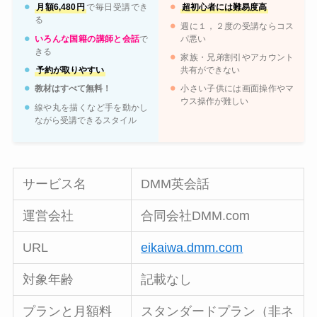
月額6,480円
で毎日受講でき
超初心者には難易度高
る
週に１，２度の受講ならコス
いろんな国籍の講師と会話
で
パ悪い
きる
家族・兄弟割引やアカウント
予約が取りやすい
共有ができない
教材はすべて無料！
小さい子供には画面操作やマ
ウス操作が難しい
線や丸を描くなど手を動かし
ながら受講できるスタイル
サービス名
DMM英会話
運営会社
合同会社DMM.com
URL
eikaiwa.dmm.com
対象年齢
記載なし
プランと月額料
スタンダードプラン（非ネ