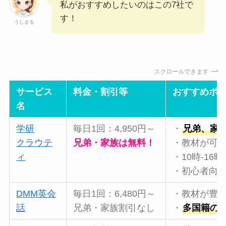
私がおすすめしたいのはこの7社で
す！
うしまる
スクロールできます
サービス
料金・割引等
おすすめポ
名
学研
毎日1回：4,950円～
・
兄弟、家
クラウテ
兄弟・家族は無料！
・教材が可
ィ
・10時-16
・初心者向
DMM英会
毎日1回：6,480円～
・教材が豊
話
兄弟・家族割引なし
・
多国籍の