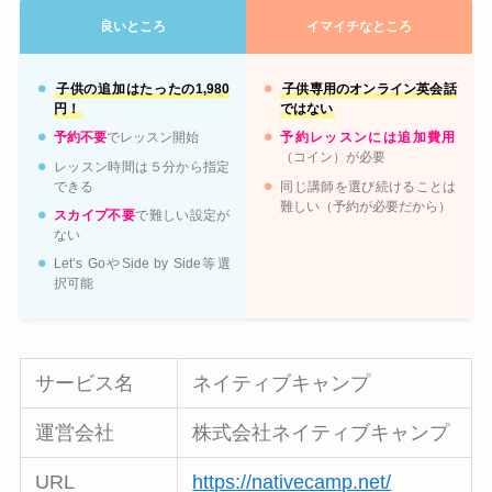
良いところ
イマイチなところ
子供の追加はたったの1,980
子供専用のオンライン英会話
円！
ではない
予約不要
でレッスン開始
予約レッスンには追加費用
（コイン）が必要
レッスン時間は５分から指定
できる
同じ講師を選び続けることは
難しい（予約が必要だから）
スカイプ不要
で難しい設定が
ない
Let’s GoやSide by Side等選
択可能
サービス名
ネイティブキャンプ
運営会社
株式会社ネイティブキャンプ
URL
https://nativecamp.net/