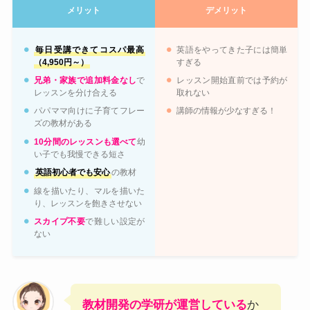
メリット
デメリット
毎日受講できてコスパ最高
英語をやってきた子には簡単
（4,950円～）
すぎる
兄弟・家族で追加料金なし
で
レッスン開始直前では予約が
レッスンを分け合える
取れない
パパママ向けに子育てフレー
講師の情報が少なすぎる！
ズの教材がある
10分間のレッスンも選べて
幼
い子でも我慢できる短さ
英語初心者でも安心
の教材
線を描いたり、マルを描いた
り、レッスンを飽きさせない
スカイプ不要
で難しい設定が
ない
教材開発の学研が運営している
か