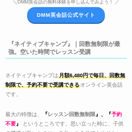
＼DMM英会話の無料体験を申し込んでみよう！ ／
DMM英会話公式サイト
『ネイティブキャンプ』｜回数無制限が最
強。空いた時間でレッスン受講
ネイティブキャンプは
月額6,480円で毎日、回数無
制限で、予約不要で受講できる
オンライン英会話
です。
最大の特徴は、
『
レッスン
回数無制限
』、
『
予約
不要
』
というところです。思い立った時に、子供